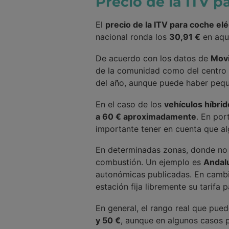
Precio de la ITV p
El
precio de la ITV para coche elé
nacional ronda los
30,91 €
en aque
De acuerdo con los datos de
Movi
de la comunidad como del centro d
del año, aunque puede haber pequ
En el caso de los
vehículos híbri
a 60 € aproximadamente
. En po
importante tener en cuenta que alg
En determinadas zonas, donde no ex
combustión. Un ejemplo es
Andal
autonómicas publicadas. En camb
estación fija libremente su tarifa 
En general, el rango real que pue
y 50 €
, aunque en algunos casos 