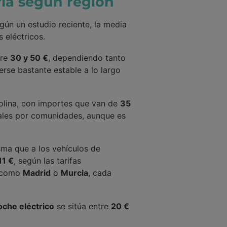
ría según región
ún un estudio reciente, la media
 eléctricos.
tre
30 y 50 €
, dependiendo tanto
rse bastante estable a lo largo
asolina, con importes que van de
35
iales por comunidades, aunque es
sma que a los vehículos de
11 €
, según las tarifas
, como
Madrid
o
Murcia
, cada
oche eléctrico
se sitúa entre
20 €