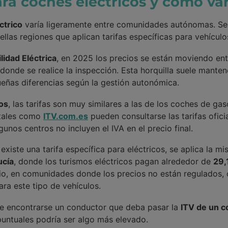
ara coches eléctricos y cómo va
ctrico
varía ligeramente entre comunidades autónomas. Seg
llas regiones que aplican tarifas específicas para vehículos
lidad Eléctrica
, en 2025 los precios se están moviendo en
onde se realice la inspección. Esta horquilla suele mantene
eñas diferencias según la gestión autonómica.
dos
, las tarifas son muy similares a las de los coches de g
rtales como
ITV.com.es
pueden consultarse las tarifas ofic
unos centros no incluyen el IVA en el precio final.
iste una tarifa específica para eléctricos, se aplica la mi
ucía
, donde los turismos eléctricos pagan alrededor de
29,
io, en comunidades donde los precios no están regulados
para este tipo de vehículos.
de encontrarse un conductor que deba pasar la
ITV de un c
puntuales podría ser algo más elevado.